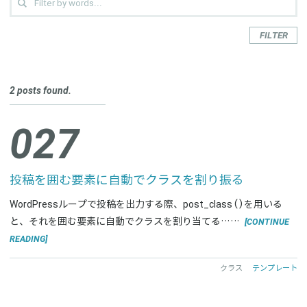
FILTER
LIBRARY CATEGORIES
アクションフック
テクニック
テンプレート
テーマ
リンク
2 posts found.
ループ
条件分岐タグ
画像
027
LIBRARY TAGS
bloginfo
ID
JavaScript
jQuery
Sticky Posts
URL
WordPressループ
アイキャッチ画像
アーカイブページ
投稿を囲む要素に自動でクラスを割り振る
カスタムタクソノミー
カテゴリー
クエリ
クラス
WordPressループで投稿を出力する際、post_class()を用いる
サイト情報
サブメニュー
ショートコード
スクリプト
[CONTINUE
と、それを囲む要素に自動でクラスを割り当てる……
スタイル
スタイルシート
タイトル
タグ
READING]
ドロップダウンリスト
ナビゲーション
ナビゲーションメニュー
クラス
テンプレート
ページネーション
メニュー
作成者アーカイブ
修正日
個別ページ
全投稿数
前のページ
固定ページ
抜粋