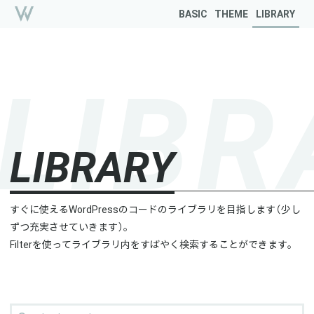
BASIC
THEME
LIBRARY
L
I
B
R
L
I
B
R
A
R
Y
すぐに使えるWordPressのコードのライブラリを目指します（少し
ずつ充実させていきます）。
Filterを使ってライブラリ内をすばやく検索することができます。