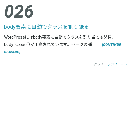
026
文字数制限
日付
日付と時刻のフォーマット
本文
条件付きコメント
条件分岐タグ
次のページ
画像サイズ
絶対パス
続きを読む
著者
著者名
記事の分割
連番
body要素に自動でクラスを割り振る
WordPressにはbody要素に自動でクラスを割り当てる関数、
SORT ORDER
Old
New
[CONTINUE
body_class()が用意されています。ページの種……
READING]
RESET
クラス
テンプレート