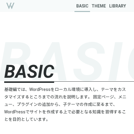
BASIC
THEME
LIBRARY
B
A
S
I
B
A
S
I
C
基礎編では、WordPressをローカル環境に導入し、テーマをカス
タマイズするところまでの流れを説明します。 固定ページ、メニ
ュー、プラグインの追加から、子テーマの作成に至るまで、
WordPressでサイトを作成する上で必要となる知識を習得するこ
とを目的としています。