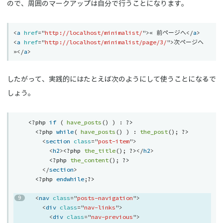
ので、周囲のマークアップは自分で行うことになります。
<
a
href
=
"
http://localhost/minimalist/
"
>
« 前ページへ
</
a
>
<
a
href
=
"
http://localhost/minimalist/page/3/
"
>
次ページへ 
»
</
a
>
したがって、実践的にはたとえば次のようにして使うことになるで
しょう。
<?php
if
(
have_posts
(
)
)
:
?>
<?php
while
(
have_posts
(
)
)
:
the_post
(
)
;
?>
<
section
class
=
"
post-item
"
>
<
h2
>
<?php
the_title
(
)
;
?>
</
h2
>
<?php
the_content
(
)
;
?>
</
section
>
<?php
endwhile
;
?>
<
nav
class
=
"
posts-navigation
"
>
<
div
class
=
"
nav-links
"
>
<
div
class
=
"
nav-previous
"
>