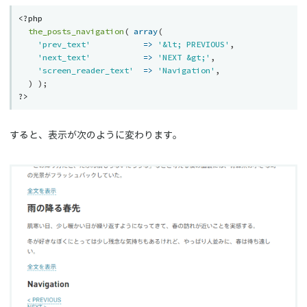
<?php
the_posts_navigation
(
array
(
'prev_text'
=
>
'&lt; PREVIOUS'
,
'next_text'
=
>
'NEXT &gt;'
,
'screen_reader_text'
=
>
'Navigation'
,
)
)
;
?>
すると、表示が次のように変わります。