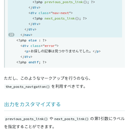
<?php
previous_posts_link
(
)
;
?>
</
div
>
<
div
class
=
"
nav-next
"
>
<?php
next_posts_link
(
)
;
?>
</
div
>
</
div
>
</
nav
>
<?php
else
:
?>
<
div
class
=
"
error
"
>
<
p
>
お探しの記事は見つかりませんでした。
</
p
>
</
div
>
<?php
endif
;
?>
ただし、このようなマークアップを行うのなら、
the_posts_navigation()
を利用すべきです。
出力をカスタマイズする
previous_posts_link()
next_posts_link()
や
の第1引数にラベル
を指定することができます。