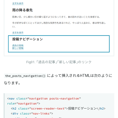
「過去の記事」「新しい記事」のリンク
the_posts_navigation()
によって挿入されるHTMLは次のように
なります。
<
nav
class
=
"
navigation posts-navigation
"
role
=
"
navigation
"
>
<
h2
class
=
"
screen-reader-text
"
>
投稿ナビゲーション
</
h2
>
<
div
class
=
"
nav-links
"
>