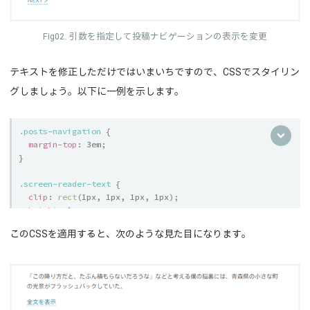
引数を指定して投稿ナビゲーションの表示を変更
テキストを修正しただけではいまいちですので、CSSでスタイリン
グしましょう。以下に一例を示します。
.posts-navigation
{
margin-top
:
 3em
;
}
.screen-reader-text
{
clip
:
rect
(
1px, 1px, 1px, 1px
)
;
height
:
 1px
;
overflow
:
 hidden
;
このCSSを適用すると、次のような見た目になります。
position
:
 absolute 
!important
;
width
:
 1px
;
word-wrap
:
 normal 
!important
;
}
.nav-links
{