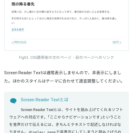
border-top
:
 1px solid #ccc
;
padding
:
 .5em 0
;
}
.nav-links:after
{
content
:
""
;
display
:
 block
;
clear
:
 both
;
}
CSS適用後の次のページ・前のページへのリンク
.nav-previous
{
float
:
 left
;
}
Screen Reader Textは通常表示しませんので、非表示にしまし
.nav-next
{
た。ほかのスタイルはテーマに合わせて適宜調整してください。
float
:
 right
;
}
Screen Reader Textとは
Screen Reader Textとは、サイトを読み上げてくれるソフト
ウェアへの対応です。「ここからナビゲーションです」ということ
を音声だけで伝えるには、きちんとテキストで記述しなければな
display: none
りません。
で非表示にしてしまうと読み上げられ