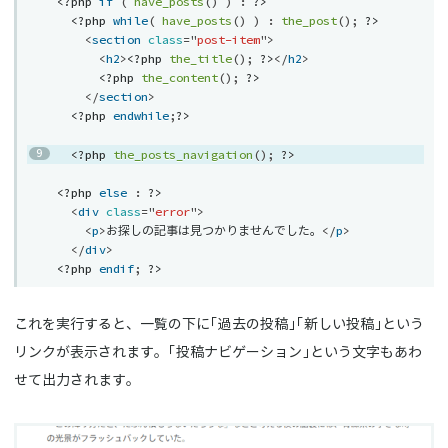
<?php
if
(
have_posts
(
)
)
:
?>
<?php
while
(
have_posts
(
)
)
:
the_post
(
)
;
?>
<
section
class
=
"
post-item
"
>
<
h2
>
<?php
the_title
(
)
;
?>
</
h2
>
<?php
the_content
(
)
;
?>
</
section
>
<?php
endwhile
;
?>
<?php
the_posts_navigation
(
)
;
?>
<?php
else
:
?>
<
div
class
=
"
error
"
>
<
p
>
お探しの記事は見つかりませんでした。
</
p
>
</
div
>
<?php
endif
;
?>
これを実行すると、一覧の下に「過去の投稿」「新しい投稿」という
リンクが表示されます。「投稿ナビゲーション」という文字もあわ
せて出力されます。