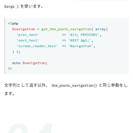
$args )
を使います。
<?php
$navigation
=
get_the_posts_navigation
(
array
(
'prev_text'
=
>
'&lt; PREVIOUS'
,
'next_text'
=
>
'NEXT &gt;'
,
'screen_reader_text'
=
>
'Navigation'
,
)
)
;
echo
$navigation
;
?>
the_posts_navigation()
文字列として返す以外、
と同じ挙動をし
ます。