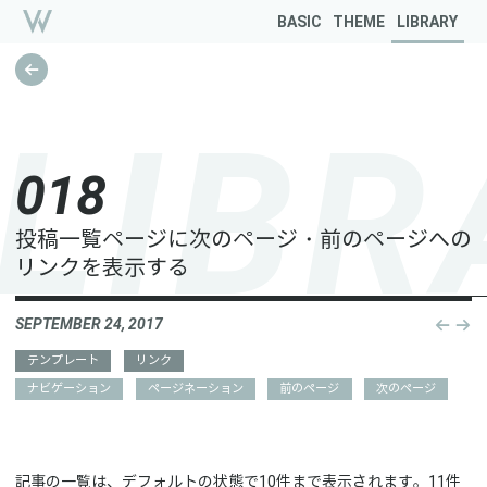
BASIC
THEME
LIBRARY
L
I
B
R
0
1
8
投稿一覧ページに次のページ・前のページへの
リンクを表示する
SEPTEMBER 24, 2017
Post
naviga
テンプレート
リンク
ナビゲーション
ページネーション
前のページ
次のページ
記事の一覧は、デフォルトの状態で10件まで表示されます。11件