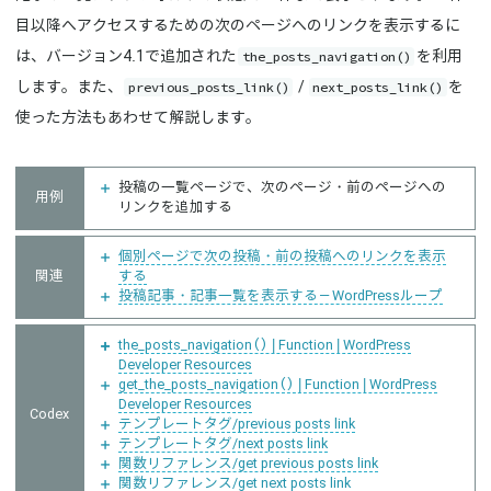
目以降へアクセスするための次のページへのリンクを表示するに
the_posts_navigation()
は、バージョン4.1で追加された
を利用
previous_posts_link()
next_posts_link()
します。また、
/
を
使った方法もあわせて解説します。
投稿の一覧ページで、次のページ・前のページへの
用例
リンクを追加する
個別ページで次の投稿・前の投稿へのリンクを表示
関連
する
投稿記事・記事一覧を表示する－WordPressループ
the_posts_navigation() | Function | WordPress
Developer Resources
get_the_posts_navigation() | Function | WordPress
Developer Resources
Codex
テンプレートタグ/previous posts link
テンプレートタグ/next posts link
関数リファレンス/get previous posts link
関数リファレンス/get next posts link