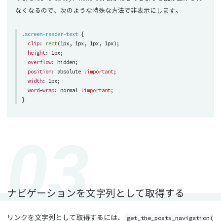
なくなるので、次のような特殊な方法で非表示にします。
.screen-reader-text
{
clip
:
rect
(
1px, 1px, 1px, 1px
)
;
height
:
 1px
;
overflow
:
 hidden
;
position
:
 absolute 
!important
;
width
:
 1px
;
word-wrap
:
 normal 
!important
;
}
ナビゲーションを文字列として取得する
get_the_posts_navigation(
リンクを文字列として取得するには、