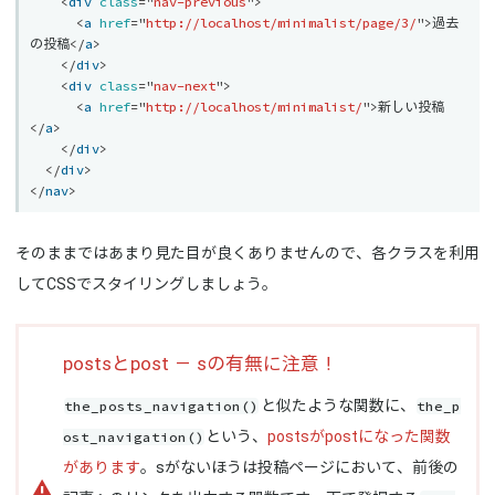
<
div
class
=
"
nav-previous
"
>
<
a
href
=
"
http://localhost/minimalist/page/3/
"
>
過去
の投稿
</
a
>
</
div
>
<
div
class
=
"
nav-next
"
>
<
a
href
=
"
http://localhost/minimalist/
"
>
新しい投稿
</
a
>
</
div
>
</
div
>
</
nav
>
そのままではあまり見た目が良くありませんので、各クラスを利用
してCSSでスタイリングしましょう。
postsとpost － sの有無に注意！
the_posts_navigation()
the_p
と似たような関数に、
ost_navigation()
という、
postsがpostになった関数
があります
。sがないほうは投稿ページにおいて、前後の