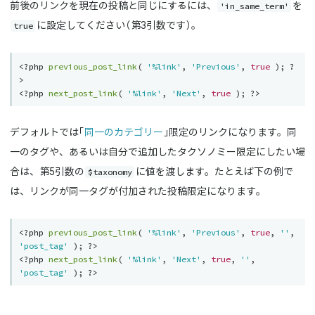
'in_same_term'
前後のリンクを現在の投稿と同じにするには、
を
true
に設定してください（第3引数です）。
<?php
previous_post_link
(
'%link'
,
'Previous'
,
true
)
;
?
>
<?php
next_post_link
(
'%link'
,
'Next'
,
true
)
;
?>
デフォルトでは「
同一のカテゴリー
」限定のリンクになります。同
一のタグや、あるいは自分で追加したタクソノミー限定にしたい場
$taxonomy
合は、第5引数の
に値を渡します。たとえば下の例で
は、リンクが同一タグが付加された投稿限定になります。
<?php
previous_post_link
(
'%link'
,
'Previous'
,
true
,
''
,
'post_tag'
)
;
?>
<?php
next_post_link
(
'%link'
,
'Next'
,
true
,
''
,
'post_tag'
)
;
?>