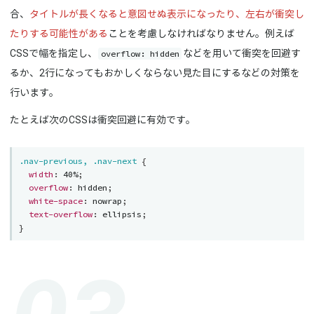
合、
タイトルが長くなると意図せぬ表示になったり、左右が衝突し
たりする可能性がある
ことを考慮しなければなりません。例えば
overflow: hidden
CSSで幅を指定し、
などを用いて衝突を回避す
るか、2行になってもおかしくならない見た目にするなどの対策を
行います。
たとえば次のCSSは衝突回避に有効です。
.nav-previous, .nav-next
{
width
:
 40%
;
overflow
:
 hidden
;
white-space
:
 nowrap
;
text-overflow
:
 ellipsis
;
}