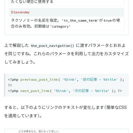
たくない場合に使用する
$taxonomy
'in_the_same_term'
true
タクソノミーの名前を指定。
が
の場
'category'
合のみ有効。初期値は
the_post_navigation()
上で解説した
に渡すパラメータとおおよ
そ同じですね。これらのパラメータを利用して出力をカスタマイズ
してみましょう。
<?php
previous_post_link
(
'%link'
,
'前の記事 - %title'
)
;
?>
<?php
next_post_link
(
'%link'
,
'次の記事 - %title'
)
;
?>
すると、以下のようにリンクのテキストが変化します（簡単なCSS
を適用しています）。