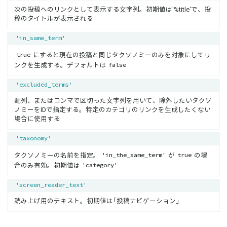
次の投稿へのリンクとして表示する文字列。初期値は’%title’で、投
稿のタイトルが表示される
'in_same_term'
true
にすると現在の投稿と同じタクソノミーのみを対象にしてリ
false
ンクを生成する。デフォルトは
'excluded_terms'
配列、またはコンマで区切った文字列を用いて、除外したいタクソ
ノミーをIDで指定する。特定のカテゴリのリンクを生成したくない
場合に使用する
'taxonomy'
'in_the_same_term'
true
タクソノミーの名前を指定。
が
の場
'category'
合のみ有効。初期値は
'screen_reader_text'
読み上げ用のテキスト。初期値は「投稿ナビゲーション」