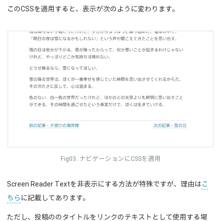
overflow
:
 hidden
;
このCSSを適用すると、表示が次のように変わります。
position
:
 absolute 
!important
;
width
:
 1px
;
word-wrap
:
 normal 
!important
;
}
.nav-links
{
border-top
:
 1px solid #ccc
;
padding
:
 .5em 0
;
}
.nav-links:after
{
content
:
""
;
display
:
 block
;
clear
:
 both
;
}
ナビゲーションにCSSを適用
.nav-previous
{
float
:
 left
;
}
Screen Reader Textを非表示にする方法が特殊ですが、理由は
こ
.nav-next
{
ちら
に記載してあります。
float
:
 right
;
}
ただし、投稿ののタイトルをリンクのテキストとして使用する場