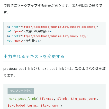
で適切にマークアップする必要があります。出力例は次の通りで
す。
<
a
href
=
"
http://localhost/minimalist/sunset-seashore/
"
rel
=
"
prev
"
>
夕焼けの海岸線
</
a
>
<
a
href
=
"
http://localhost/minimalist/snowy-day/
"
rel
=
"
next
"
>
雪の日
</
a
>
出力されるテキストを変更する
previous_post_link()とnext_post_link()は、次のような引数を取
ります。
テンプレートタグ
next_post_link
(
$format
,
$link
,
$in_same_term
,
$excluded_terms
,
$taxonomy
)