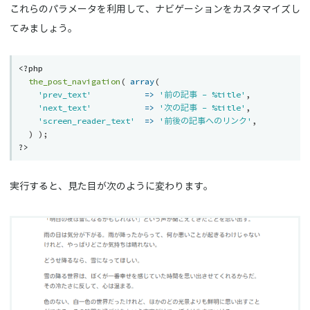
これらのパラメータを利用して、ナビゲーションをカスタマイズし
てみましょう。
<?php
the_post_navigation
(
array
(
'prev_text'
=
>
'前の記事 - %title'
,
'next_text'
=
>
'次の記事 - %title'
,
'screen_reader_text'
=
>
'前後の記事へのリンク'
,
)
)
;
?>
実行すると、見た目が次のように変わります。