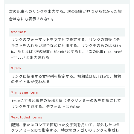
次の記事へのリンクを出力する。次の記事が見つからなかった場
合はなにも表示されない。
$format
リンクのフォーマットを文字列で指定する。リンクの前後にテ
%lin
キストを入れたい場合などに利用する。リンクそのものは
k
'次の記事: %link'
'次の記事: <a href
。たとえば
とすると、
=""...'
と出力される
$link
%title
リンクに使用する文字列を指定する。初期値は
で、投稿
のタイトルが使われる
$in_same_term
true
にすると現在の投稿と同じタクソノミーのみを対象にして
false
リンクを生成する。デフォルトは
$excluded_terms
配列、またはコンマで区切った文字列を用いて、除外したいタ
クソノミーをIDで指定する。特定のカテゴリのリンクを生成し