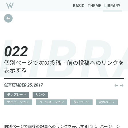
BASIC
THEME
LIBRARY
L
I
B
R
0
2
2
個別ページで次の投稿・前の投稿へのリンクを
表示する
SEPTEMBER 25, 2017
Post
naviga
テンプレート
リンク
ナビゲーション
ページネーション
前のページ
次のページ
個別ページで前後の記事へのリンクを表示するには、バージョン