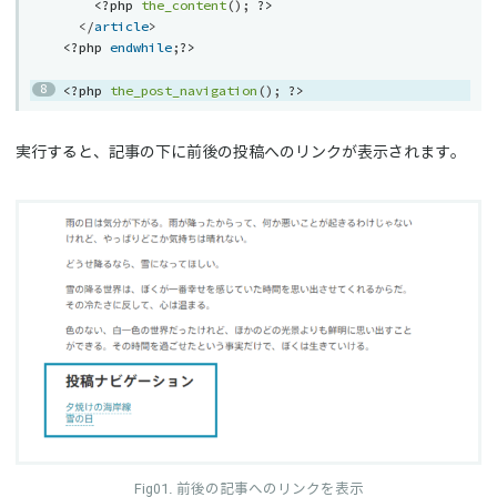
<?php
the_content
(
)
;
?>
</
article
>
<?php
endwhile
;
?>
<?php
the_post_navigation
(
)
;
?>
実行すると、記事の下に前後の投稿へのリンクが表示されます。
前後の記事へのリンクを表示