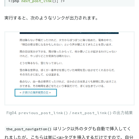
<?php
next_post_link
(
)
;
?>
実行すると、次のようなリンクが出力されます。
previous_post_link()
next_post_link()
/
の出力結果
the_post_navigation()
はリンク以外のタグも自動で挿入してく
れましたが、こちらは単に<a>タグを挿入するだけですので、自分