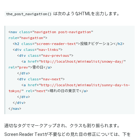
the_post_navigation()
は次のようなHTMLを出力します。
<
nav
class
=
"
navigation post-navigation
"
role
=
"
navigation
"
>
<
h2
class
=
"
screen-reader-text
"
>
投稿ナビゲーション
</
h2
>
<
div
class
=
"
nav-links
"
>
<
div
class
=
"
nav-previous
"
>
<
a
href
=
"
http://localhost/minimalist/snowy-day/
"
rel
=
"
prev
"
>
雪の日
</
a
>
</
div
>
<
div
class
=
"
nav-next
"
>
<
a
href
=
"
http://localhost/minimalist/sunny-day-in-
tokyo/
"
rel
=
"
next
"
>
晴れの日の東京で
</
a
>
</
div
>
</
div
>
</
nav
>
適切なタグでマークアップされ、クラスも割り振られます。
Screen Reader Textが不要などの見た目の修正については、下を