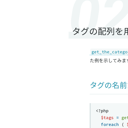
タグの配列を
get_the_catego
た例を示してみま
タグの名前
<?php
$tags
=
ge
foreach
(