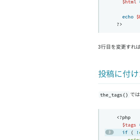
$html
echo
$
?>
3行目を変更すれ
投稿に付け
the_tags()
では
<?php
$tags
if
(
!
prin