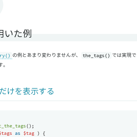
用いた例
ry()
the_tags()
の例とあまり変わりませんが、
では実現で
す。
だけを表示する
t_the_tags
(
)
;
$tags
as
$tag
)
{