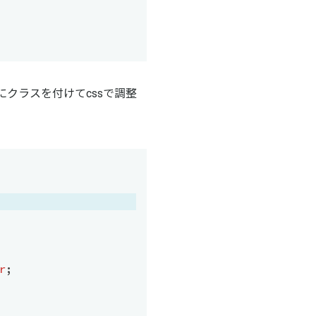
にクラスを付けてcssで調整
r
;