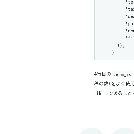
    
    
    
    
    
    
  )),
)
term_id
4行目の
稿の数）をよく使
は同じであること