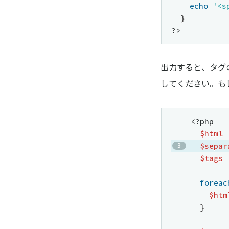
echo
'<s
}
?>
出力すると、タグ
してください。も
<?php
$html
$separ
$tags
foreac
$htm
}