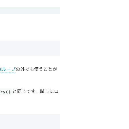
essループ
の外でも使うことが
ory()
と同じです。試しにロ