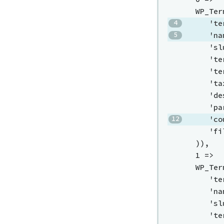
  WP_T
     'te
     'na
    
    
    
    
    
    
     'co
    
  )),
  1 => 
  WP_T
    
    
   
    