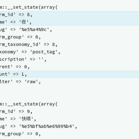
erm::__set_state(array(
rm_id' => 8,
me' => '夜',
 'slug' => '%e5%a4%9c',
 'term_group' => 0,
 'term_taxonomy_id' => 8,
 'taxonomy' => 'post_tag',
 'description' => '',
 'parent' => 0,
unt' => 1,
 'filter' => 'raw',
erm::__set_state(array(
 'term_id' => 9,
 'name' => '快晴',
  'slug' => '%e5%bf%ab%e6%99%b4',
 'term_group' => 0,