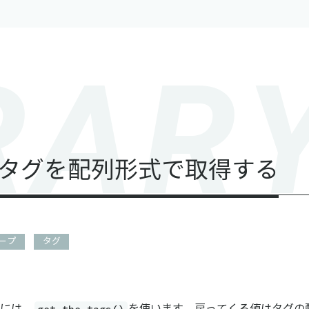
R
A
R
タグを配列形式で取得する
ループ
タグ
get_the_tags()